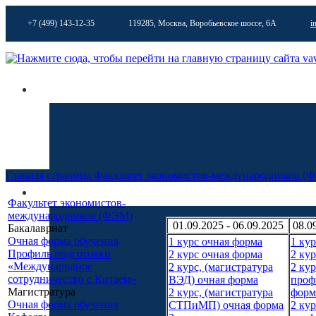
+7 (499) 143-12-35
119285, Москва, Воробьевское шоссе, 6А
i
Главная страница
Факультет экономистов-международников (
Факультет экономистов-
международников (ФЭМ)
01.09.2025 - 06.09.2025
08.0
Бакалавриат
Очная форма обучения
1 курс очная форма
1 ку
Профиль подготовки
2 курс очная форма
2 ку
«Международное
2 курс, (магистратура
2 кур
сотрудничество с Китаем»
ВЭД) очная форма
проф
Магистратура
2 курс, (магистратура
форм
Очная форма обучения
СТПиМП) очная форма
2 кур