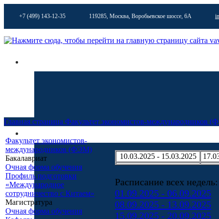
+7 (499) 143-12-35
119285, Москва, Воробьевское шоссе, 6А
i
Главная страница
Факультет экономистов-международников (
Факультет экономистов-
международников (ФЭМ)
10.03.2025 - 15.03.2025
17.0
Бакалавриат
Очная форма обучения
Профиль подготовки
Расписание всех недель:
«Международное
01.09.2025 - 06.09.2025
сотрудничество с Китаем»
Магистратура
08.09.2025 - 13.09.2025
Очная форма обучения
15.09.2025 - 20.09.2025