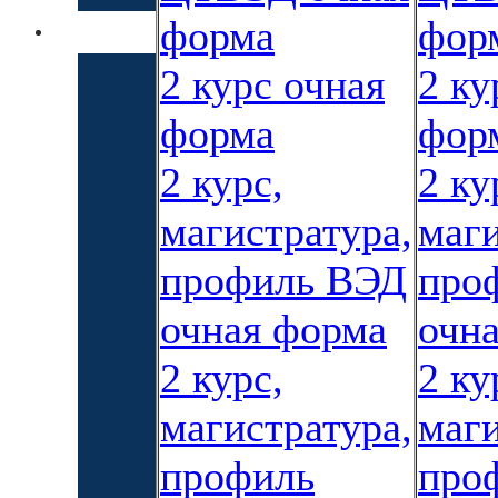
форма
фор
2 курс очная
2 ку
форма
фор
2 курс,
2 ку
магистратура,
маги
профиль ВЭД
про
очная форма
очн
2 курс,
2 ку
магистратура,
маги
профиль
про