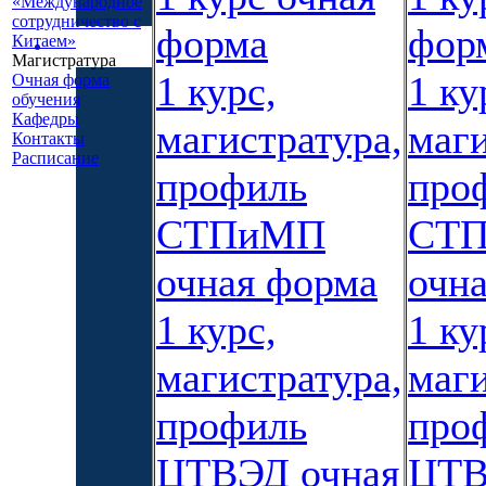
«Международное
сотрудничество с
форма
фор
Китаем»
Магистратура
1 курс,
1 ку
Очная форма
обучения
Кафедры
магистратура,
маги
Контакты
Расписание
профиль
про
СТПиМП
СТ
очная форма
очн
1 курс,
1 ку
магистратура,
маги
профиль
про
ЦТВЭД очная
ЦТВ