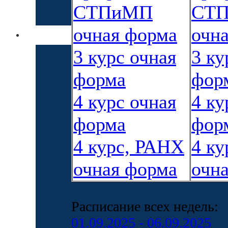
СТПиМП
СТ
очная форма
очн
3 курс очная
3 ку
форма
фор
4 курс очная
4 ку
форма
фор
4 курс, РАНХ
4 к
очная форма
очн
Расписание всех недель:
01.09.2025 - 06.09.2025