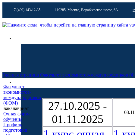
+7 (499) 143-12-35
119285, Москва, Воробьевское шоссе, 6А
i
Главная страница
Факультет экономистов-международников (
Факультет
экономистов-
международников
27.10.2025 -
(ФЭМ)
Бакалавриат
03.11
Очная форма
01.11.2025
обучения
Профиль
подготовки
1 курс очная
1 ку